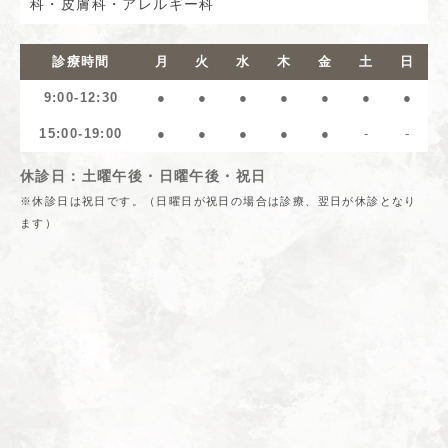
科・皮膚科・アレルギー科
診療時間
月
火
水
木
金
土
日
9:00-12:30
●
●
●
●
●
●
●
15:00-19:00
●
●
●
●
●
-
-
休診日：土曜午後・日曜午後・祝日
※休診日は祝日です。（日曜日が祝日の場合は診療、翌日が休診となり
ます）