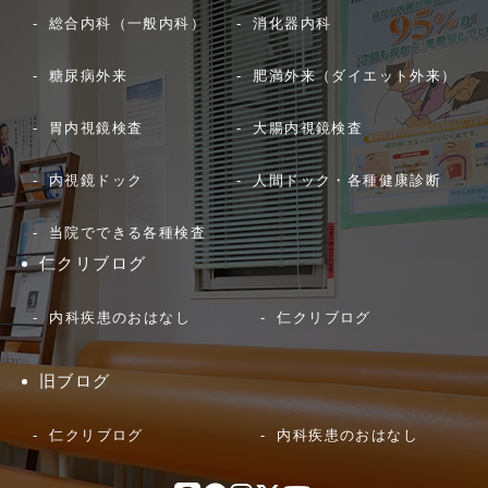
総合内科（一般内科）
消化器内科
糖尿病外来
肥満外来（ダイエット外来）
胃内視鏡検査
大腸内視鏡検査
内視鏡ドック
人間ドック・各種健康診断
当院でできる各種検査
仁クリブログ
内科疾患のおはなし
仁クリブログ
旧ブログ
仁クリブログ
内科疾患のおはなし