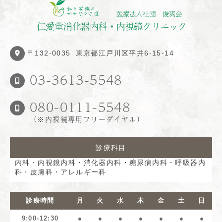
〒132-0035
東京都江戸川区平井6-15-14
03-3613-5548
080-0111-5548
（※内視鏡専用フリーダイヤル）
診療科目
内科・内視鏡内科・消化器内科・糖尿病内科・
呼吸器内
科・皮膚科・アレルギー科
診療時間
月
火
水
木
金
土
日
9:00-12:30
●
●
●
●
●
●
●