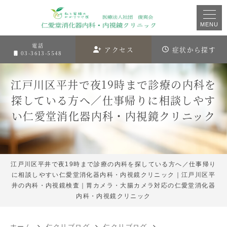
MENU
電話
アクセス
症状から探す
03-3613-5548
江戸川区平井で夜19時まで診療の内科を
探している方へ／仕事帰りに相談しやす
い仁愛堂消化器内科・内視鏡クリニック
江戸川区平井で夜19時まで診療の内科を探している方へ／仕事帰り
に相談しやすい仁愛堂消化器内科・内視鏡クリニック｜江戸川区平
井の内科・内視鏡検査｜胃カメラ・大腸カメラ対応の仁愛堂消化器
内科・内視鏡クリニック
ホーム
仁クリブログ
仁クリブログ