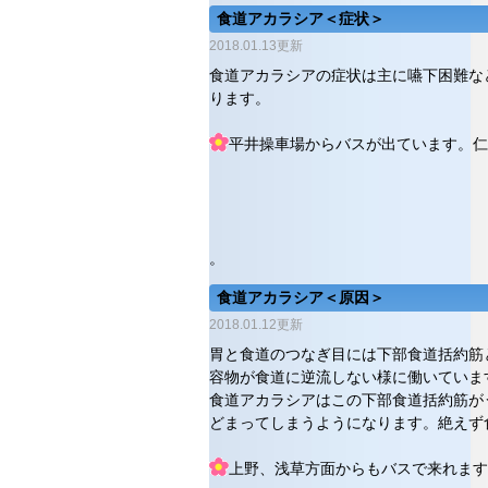
食道アカラシア＜症状＞
2018.01.13更新
食道アカラシアの症状は主に嚥下困難な
ります。
平井操車場からバスが出ています。仁
。
食道アカラシア＜原因＞
2018.01.12更新
胃と食道のつなぎ目には下部食道括約筋
容物が食道に逆流しない様に働いていま
食道アカラシアはこの下部食道括約筋が
どまってしまうようになります。絶えず
上野、浅草方面からもバスで来れます