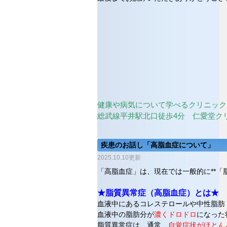
健康や病気について学べるクリニック
総武線平井駅北口徒歩4分 仁愛堂ク
疾患のお話し「高脂血症について」
2025.10.10更新
「高脂血症」は、現在では一般的に**「
★脂質異常症（高脂血症）とは★
血液中にあるコレステロールや中性脂肪
血液中の脂肪分が
濃くドロドロ
になった
脂質異常症は、通常、
自覚症状がほとん