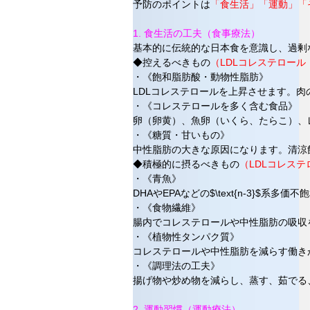
予防のポイントは
「食生活」「運動」「
1. 食生活の工夫（食事療法）
基本的に伝統的な日本食を意識し、過剰
◆控えるべきもの
（LDLコレステロー
・《飽和脂肪酸・動物性脂肪》
LDLコレステロールを上昇させます。
・《コレステロールを多く含む食品》
卵（卵黄）、魚卵（いくら、たらこ）、
・《糖質・甘いもの》
中性脂肪の大きな原因になります。清涼
◆積極的に摂るべきもの
（LDLコレス
・《青魚》
DHAやEPAなどの$\text{n-3
・《食物繊維》
腸内でコレステロールや中性脂肪の吸収
・《植物性タンパク質》
コレステロールや中性脂肪を減らす働き
・《調理法の工夫》
揚げ物や炒め物を減らし、蒸す、茹でる
2. 運動習慣（運動療法）