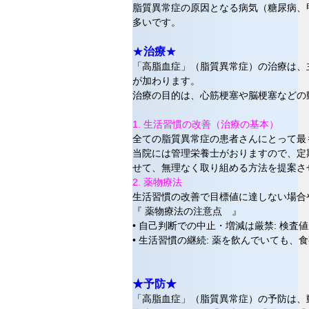
脂質異常症の原因となる病気（糖尿病、
多いです。
★
治療
★
「高脂血症」（脂質異常症）の治療は、主
が加わります。
治療の目的は、心筋梗塞や脳梗塞などの
1. 生活習慣の改善（治療の基本）
全ての脂質異常症の患者さんにとって最
当院には管理栄養士がおりますので、定
せて、無理なく取り組める方法を提案さ
2. 薬物療法
生活習慣の改善で目標値に達しない場合
『 薬物療法の注意点 』
• 自己判断での中止・増減は厳禁: 検
• 生活習慣の継続: 薬を飲んでいても
★予防★
「高脂血症」（脂質異常症）の予防は、