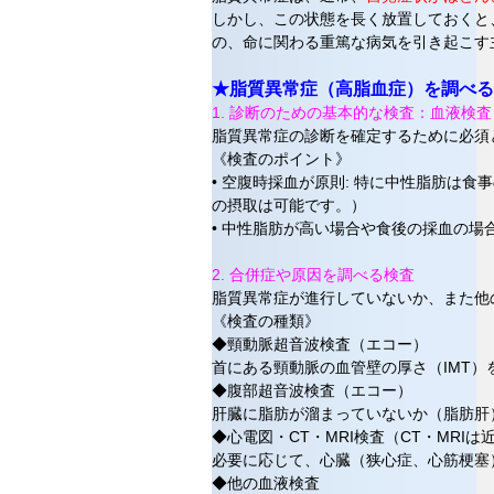
しかし、この状態を長く放置しておくと
の、命に関わる重篤な病気を引き起こす
★脂質異常症（高脂血症）を調べる
1. 診断のための基本的な検査：血液検
脂質異常症の診断を確定するために必須
《検査のポイント》
• 空腹時採血が原則: 特に中性脂肪は
の摂取は可能です。）
• 中性脂肪が高い場合や食後の採血の場
2. 合併症や原因を調べる検査
脂質異常症が進行していないか、また他
《検査の種類》
◆頸動脈超音波検査（エコー）
首にある頸動脈の血管壁の厚さ（IMT
◆腹部超音波検査（エコー）
肝臓に脂肪が溜まっていないか（脂肪肝
◆心電図・CT・MRI検査（CT・MRIは
必要に応じて、心臓（狭心症、心筋梗塞
◆他の血液検査