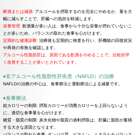
断酒または減酒:
アルコールを摂取するのを完全にやめるか、量を大
幅に減らすことで、肝臓への負担を軽減します。
栄養管理:
飲酒量が多い人は、食事から十分な栄養が摂れていないこ
とが多いため、バランスの取れた食事を心がけます。
定期的な健康診断:
治療後も定期的に検査を行い、肝機能の回復状況
や再発の有無を確認します。
アルコール性脂肪肝は、原因である飲酒をやめることで、比較的早
く改善することが多いとされています。
♦非アルコール性脂肪性肝疾患（NAFLD）の治療
NAFLDの治療の中心は、食事療法と運動療法による減量です。
♦食事療法
総カロリーの制限: 摂取カロリーが消費カロリーを上回らないよう
に、適切な食事量を心がけます。
糖質・脂質の制限: 炭水化物や脂質の過剰摂取は、肝臓に脂肪が蓄積
する大きな原因となります。
バランスの取れた食事: タンパク質、ビタミン、ミネラルをバランス