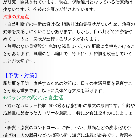
が研究・開発されています。現在、保険適用となっている治療薬は
少ないですが、今後の進展が期待されています。
治療の注意点
・自己判断での中断は避ける: 脂肪肝は自覚症状がないため、治療の
効果を実感しにくいことがあります。しかし、自己判断で治療をや
めてしまうと、病状が進行するリスクがあります。
・無理のない目標設定: 急激な減量はかえって肝臓に負担をかけるこ
とがあります。無理のない範囲で、徐々に生活習慣を改善していく
ことが大切です。
【予防・対策】
脂肪肝を予防・改善するための対策は、日々の生活習慣を見直すこ
とが最も重要です。以下に具体的な方法を挙げます。
♦バランスの取れた食生活
・適正なカロリー摂取: 食べ過ぎは脂肪肝の最大の原因です。年齢や
活動量に見合ったカロリーを意識し、特に夕食は控えめにしましょ
う。
・糖質・脂質のコントロール: ご飯、パン、麺類などの炭水化物や、
揚げ物、肉の脂身などの脂質の摂り過ぎに注意が必要です。野菜や