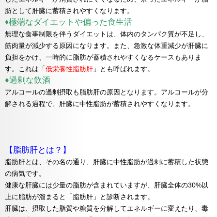
肪として肝臓に蓄積されやすくなります。
極端なダイエットや偏った食生活
♦
無理な食事制限を伴うダイエットは、体内のタンパク質が不足し、
筋肉量が減少する原因になります。また、急激な体重減少が肝臓に
負担をかけ、一時的に脂肪が蓄積されやすくなるケースもありま
す。これは「
低栄養性脂肪肝
」とも呼ばれます。
♦過剰な飲酒
アルコールの過剰摂取も脂肪肝の原因となります。アルコールが分
解される過程で、肝臓に中性脂肪が蓄積されやすくなります。
【脂肪肝とは？】
脂肪肝とは、その名の通り、肝臓に中性脂肪が過剰に蓄積した状態
の病気です。
健康な肝臓には少量の脂肪が含まれていますが、肝臓全体の30%以
上に脂肪が溜まると「脂肪肝」と診断されます。
肝臓は、摂取した脂質や糖質を分解してエネルギーに変えたり、毒