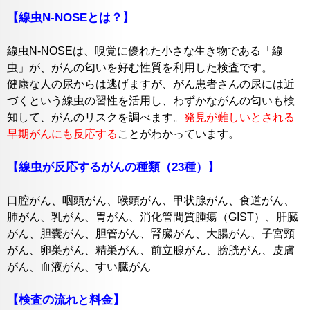
【線虫N-NOSEとは？】
線虫N-NOSEは、嗅覚に優れた小さな生き物である「線
虫」が、がんの匂いを好む性質を利用した検査です。
健康な人の尿からは逃げますが、がん患者さんの尿には近
づくという線虫の習性を活用し、わずかながんの匂いも検
知して、がんのリスクを調べます。
発見が難しいとされる
早期がんにも反応する
ことがわかっています。
【線虫が反応するがんの種類（23種）】
口腔がん、咽頭がん、喉頭がん、甲状腺がん、食道がん、
肺がん、乳がん、胃がん、消化管間質腫瘍（GIST）、肝臓
がん、胆嚢がん、胆管がん、腎臓がん、大腸がん、子宮頸
がん、卵巣がん、精巣がん、前立腺がん、膀胱がん、皮膚
がん、血液がん、すい臓がん
【検査の流れと料金】