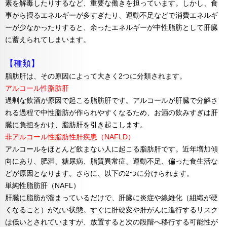
素を解毒したりするなど、重要な働きを担っています。しかし、食
事から摂るエネルギーが多すぎたり、運動不足などで消費エネルギ
ーが少なかったりすると、余ったエネルギーが中性脂肪として肝臓
に蓄えられてしまいます。
【種類】
脂肪肝は、その原因によって大きく2つに分類されます。
アルコール性脂肪肝
過剰な飲酒が原因で起こる脂肪肝です。アルコールが肝臓で分解さ
れる過程で中性脂肪が作られやすくなるため、お酒の飲みすぎは肝
臓に負担をかけ、脂肪肝を引き起こします。
非アルコール性脂肪性肝疾患（NAFLD）
アルコールをほとんど飲まない人に起こる脂肪肝です。近年増加傾
向にあり、肥満、糖尿病、脂質異常症、運動不足、偏った食生活な
どが原因となります。さらに、以下の2つに分けられます。
単純性脂肪肝（NAFL）
肝臓に脂肪が溜まっているだけで、肝臓に炎症や線維化（組織が硬
くなること）がない状態。すぐに肝硬変や肝がんに進行するリスク
は低いとされていますが、放置すると次の段階へ移行する可能性が