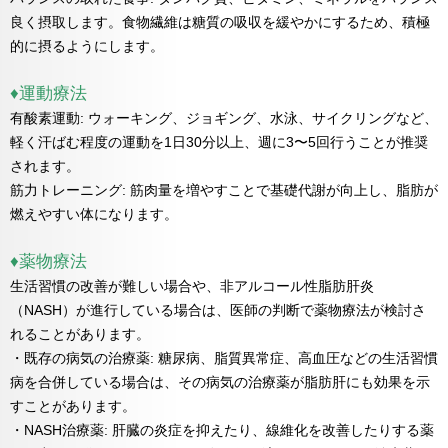
良く摂取します。食物繊維は糖質の吸収を緩やかにするため、積極
的に摂るようにします。
♦運動療法
有酸素運動: ウォーキング、ジョギング、水泳、サイクリングなど、
軽く汗ばむ程度の運動を1日30分以上、週に3〜5回行うことが推奨
されます。
筋力トレーニング: 筋肉量を増やすことで基礎代謝が向上し、脂肪が
燃えやすい体になります。
♦薬物療法
生活習慣の改善が難しい場合や、非アルコール性脂肪肝炎
（NASH）が進行している場合は、医師の判断で薬物療法が検討さ
れることがあります。
・既存の病気の治療薬: 糖尿病、脂質異常症、高血圧などの生活習慣
病を合併している場合は、その病気の治療薬が脂肪肝にも効果を示
すことがあります。
・NASH治療薬: 肝臓の炎症を抑えたり、線維化を改善したりする薬