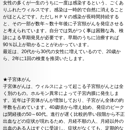
女性の多くが一生のうちに一度は感染するという、ごくあ
りふれたウィルスです。感染は一時的で自然に消えること
がほとんどです。ただしＨＰＶの感染が長時間持続する
と、その一部が数年～数十年後に子宮頸がんを発症させる
と考えられています。自分では気がつく事は困難な為、検
診による早期発見が必要です。早期のうちに治療すれば
90％以上が助かることがわかっています。
最近は、20代から30代の女性に増えているので、20歳か
ら、2年に1回の検査を推奨いたします。
★子宮体がん
子宮体がんは、ウィルスによって起こる子宮頸がんとは全
く別のもの。ホルモン異常によって子宮内膜に発生しま
す。近年は子宮体がんが増加しており、子宮がん全体の約
半数を占めています。40歳頃から増え始め、発症のピーク
は閉経後の50～60代。進行が遅く比較的早い段階から不正
出血などの症状が現れるため、月経不順の人、月経以外の
出血のある人はすぐに受診し、症状がなくても、定期的な