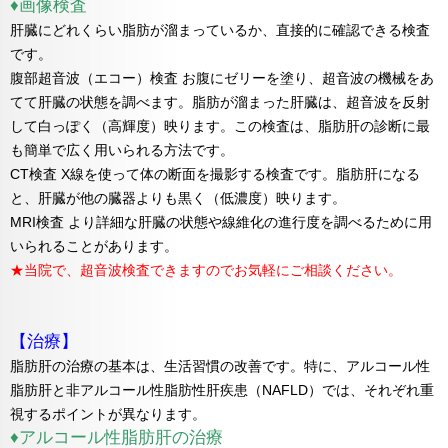
♦画像検査
肝臓にどれくらい脂肪が溜まっているか、直接的に確認できる検査
です。
腹部超音波（エコー）検査 お腹にゼリーを塗り、超音波の機械をあ
てて肝臓の状態を調べます。脂肪が溜まった肝臓は、超音波を反射
して白っぽく（高輝度）映ります。この検査は、脂肪肝の診断に最
も簡単で広く用いられる方法です。
CT検査 X線を使って体の断面を撮影する検査です。脂肪肝になる
と、肝臓が他の臓器よりも黒く（低濃度）映ります。
MRI検査 より詳細な肝臓の状態や線維化の進行度を調べるために用
いられることがあります。
★当院で、超音波検査できますのでお気軽にご相談ください。
【治療】
脂肪肝の治療の基本は、生活習慣の改善です。特に、アルコール性
脂肪肝と非アルコール性脂肪性肝疾患（NAFLD）では、それぞれ重
視するポイントが異なります。
♦アルコール性脂肪肝の治療