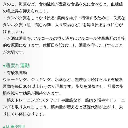
きのこ、海藻など、食物繊維が豊富な食品を先に食べると、血糖値
の急上昇を抑えられます。
・タンパク質をしっかり摂る: 筋肉を維持・増強するために、良質な
タンパク質（魚、鶏むね肉、大豆製品など）を毎食摂るように心が
けましょう。
・お酒は適量を: アルコールの摂り過ぎはアルコール性脂肪肝の直接
的な原因になります。休肝日を設けたり、適量を守ったりすること
が大切です。
♦適度な運動
・有酸素運動
ウォーキング、ジョギング、水泳など、無理なく続けられる有酸素
運動を毎日30分以上行うのが理想です。脂肪を燃焼させ、肝臓の脂
肪を減らす効果が期待できます。
・筋力トレーニング: スクワットや腹筋など、筋肉を増やすトレーニ
ングも取り入れましょう。筋肉量が増えると基礎代謝が上がり、太
りにくい体になります。
♦体重管理